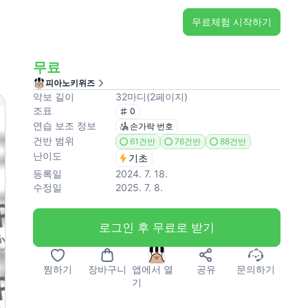
무료체험 시작하기
무료
피아노키위즈
악보 길이
32
마디
(
2
페이지
)
조표
0
연습 보조 정보
손가락 번호
건반 범위
61건반
76건반
88건반
난이도
기초
등록일
2024. 7. 18.
수정일
2025. 7. 8.
로그인 후 무료로 받기
찜하기
장바구니
앱에서 열
공유
문의하기
기