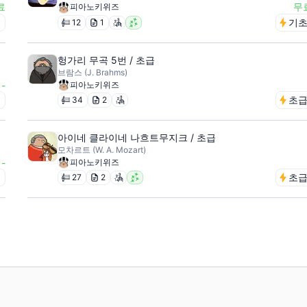
료
무
피아노키위즈
급
기
12
1
헝가리 무곡 5번 / 초급
브람스 (J. Brahms)
-
피아노키위즈
급
초
34
2
아이네 클라이네 나흐트무지크 / 초급
모차르트 (W. A. Mozart)
-
피아노키위즈
급
초
27
2