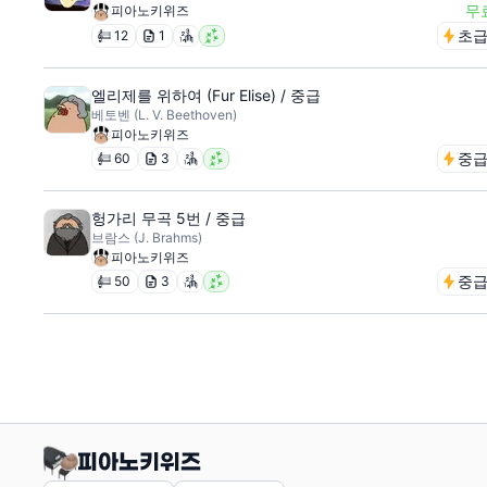
무
피아노키위즈
초
12
1
엘리제를 위하여 (Fur Elise) / 중급
베토벤 (L. V. Beethoven)
피아노키위즈
중
60
3
헝가리 무곡 5번 / 중급
브람스 (J. Brahms)
피아노키위즈
중
50
3