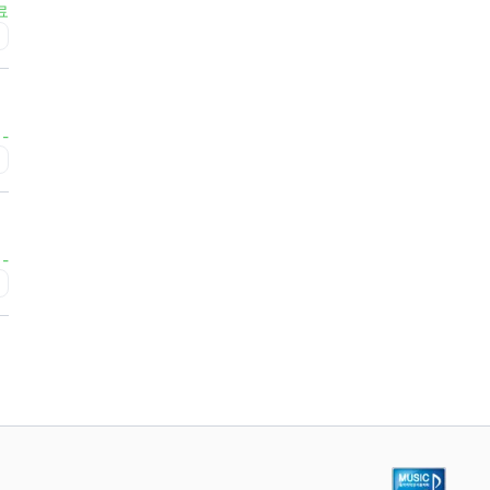
료
초
-
급
-
급