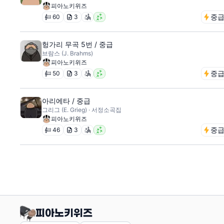
피아노키위즈
중
60
3
헝가리 무곡 5번 / 중급
브람스 (J. Brahms)
피아노키위즈
중
50
3
아리에타 / 중급
그리그 (E. Grieg) · 서정소곡집
피아노키위즈
중
46
3