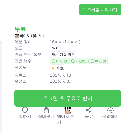
무료체험 시작하기
무료
피아노키위즈
악보 길이
16
마디
(
1
페이지
)
조표
0
연습 보조 정보
손가락 번호
건반 범위
61건반
76건반
88건반
난이도
기초
등록일
2024. 7. 18.
수정일
2025. 7. 8.
로그인 후 무료로 받기
찜하기
장바구니
앱에서 열
공유
문의하기
기