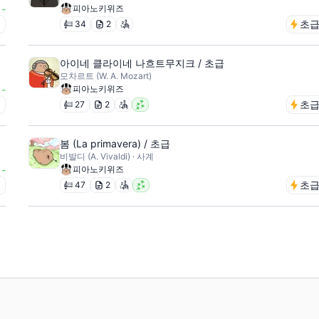
-
피아노키위즈
급
초
34
2
아이네 클라이네 나흐트무지크 / 초급
모차르트 (W. A. Mozart)
-
피아노키위즈
급
초
27
2
봄 (La primavera) / 초급
비발디 (A. Vivaldi) · 사계
-
피아노키위즈
급
초
47
2