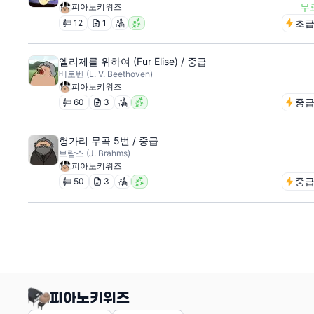
무
피아노키위즈
초
12
1
엘리제를 위하여 (Fur Elise) / 중급
베토벤 (L. V. Beethoven)
피아노키위즈
중
60
3
헝가리 무곡 5번 / 중급
브람스 (J. Brahms)
피아노키위즈
중
50
3