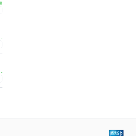
료
초
-
급
-
급