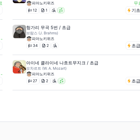
료
무
피아노키위즈
급
기
12
1
헝가리 무곡 5번 / 초급
브람스 (J. Brahms)
-
피아노키위즈
급
초
34
2
아이네 클라이네 나흐트무지크 / 초급
모차르트 (W. A. Mozart)
-
피아노키위즈
급
초
27
2