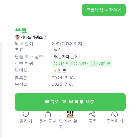
무료체험 시작하기
무료
피아노키위즈
악보 길이
20
마디
(
1
페이지
)
조표
0
연습 보조 정보
손가락 번호
건반 범위
61건반
76건반
88건반
난이도
입문
등록일
2024. 7. 18.
수정일
2025. 7. 8.
로그인 후 무료로 받기
찜하기
장바구니
앱에서 열
공유
문의하기
기