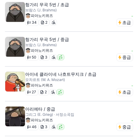
헝가리 무곡 5번 / 초급
브람스 (J. Brahms)
피아노키위즈
-
초급
34
2
헝가리 무곡 5번 / 중급
브람스 (J. Brahms)
피아노키위즈
-
중급
50
3
아이네 클라이네 나흐트무지크 / 초급
모차르트 (W. A. Mozart)
피아노키위즈
-
초급
27
2
아리에타 / 중급
그리그 (E. Grieg) · 서정소곡집
피아노키위즈
-
중급
46
3