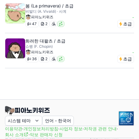
봄 (La primavera) / 초급
비발디 (A. Vivaldi) · 사계
피아노키위즈
-
초급
47
2
화려한 대왈츠 / 초급
쇼팽 (F. Chopin)
피아노키위즈
-
초급
36
2
시스템 테마
언어
-
한국어
이용약관
·
개인정보처리방침
·
사업자 정보
·
저작권 관련 안내
·
회사 소개
·
악보 판매자 신청