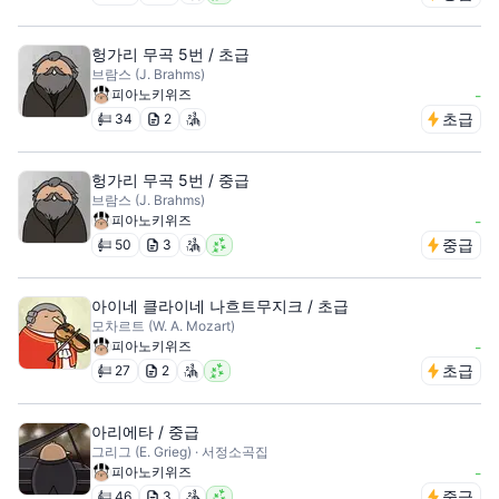
헝가리 무곡 5번 / 초급
브람스 (J. Brahms)
피아노키위즈
-
초급
34
2
헝가리 무곡 5번 / 중급
브람스 (J. Brahms)
피아노키위즈
-
중급
50
3
아이네 클라이네 나흐트무지크 / 초급
모차르트 (W. A. Mozart)
피아노키위즈
-
초급
27
2
아리에타 / 중급
그리그 (E. Grieg) · 서정소곡집
피아노키위즈
-
중급
46
3