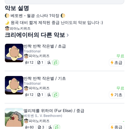
악보 설명
🌔 베토벤 - 월광 소나타 1악장 🌔
🌛 원곡 대비 짧게 제작된 중급 난이도의 악보 입니다 :)
피아노키위즈
크리에이터의 다른 악보
반짝 반짝 작은별 / 초급
Traditional
무료
피아노키위즈
초급
12
1
반짝 반짝 작은별 / 기초
Traditional
무료
피아노키위즈
기초
12
1
엘리제를 위하여 (Fur Elise) / 중급
베토벤 (L. V. Beethoven)
피아노키위즈
-
중급
60
3