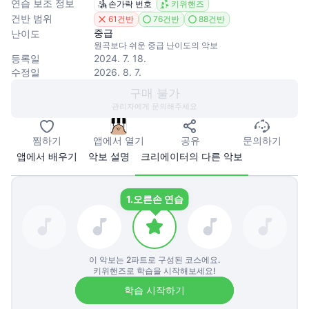
연습 보조 정보
손가락 번호
키위핸즈
건반 범위
61건반
76건반
88건반
중급
난이도
원곡보다 쉬운 중급 난이도의 악보
등록일
2024. 7. 18.
수정일
2026. 8. 7.
구매 불가
관리자에게 문의해주세요
찜하기
앱에서 열기
공유
문의하기
앱에서 배우기
악보 설명
크리에이터의 다른 악보
1.
오른손 연습
이 악보는
2
파트로 구성된 코스에요.
키위핸즈로 학습을 시작해보세요!
학습 시작하기