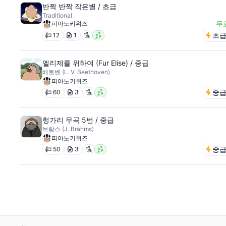
반짝 반짝 작은별 / 초급
Traditional
무
피아노키위즈
초
12
1
엘리제를 위하여 (Fur Elise) / 중급
베토벤 (L. V. Beethoven)
피아노키위즈
중
60
3
헝가리 무곡 5번 / 중급
브람스 (J. Brahms)
피아노키위즈
중
50
3