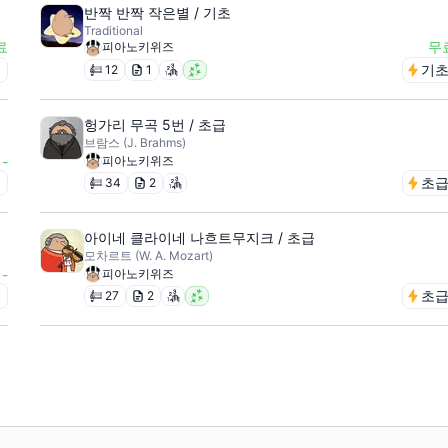
반짝 반짝 작은별 / 기초
Traditional
료
무
피아노키위즈
급
기
12
1
헝가리 무곡 5번 / 초급
브람스 (J. Brahms)
-
피아노키위즈
급
초
34
2
아이네 클라이네 나흐트무지크 / 초급
모차르트 (W. A. Mozart)
-
피아노키위즈
급
초
27
2