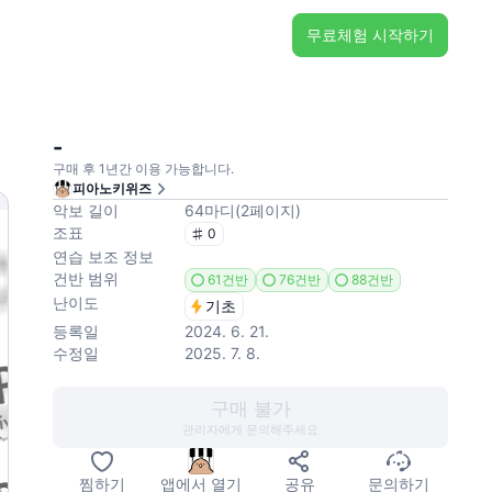
무료체험 시작하기
-
구매 후 1년간 이용 가능합니다.
피아노키위즈
악보 길이
64
마디
(
2
페이지
)
조표
0
연습 보조 정보
건반 범위
61건반
76건반
88건반
난이도
기초
등록일
2024. 6. 21.
수정일
2025. 7. 8.
구매 불가
관리자에게 문의해주세요
찜하기
앱에서 열기
공유
문의하기