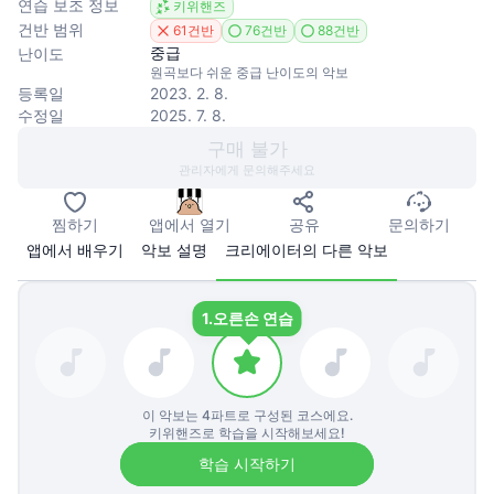
연습 보조 정보
키위핸즈
건반 범위
61건반
76건반
88건반
중급
난이도
원곡보다 쉬운 중급 난이도의 악보
등록일
2023. 2. 8.
수정일
2025. 7. 8.
구매 불가
관리자에게 문의해주세요
찜하기
앱에서 열기
공유
문의하기
앱에서 배우기
악보 설명
크리에이터의 다른 악보
1.
오른손 연습
이 악보는
4
파트로 구성된 코스에요.
키위핸즈로 학습을 시작해보세요!
학습 시작하기