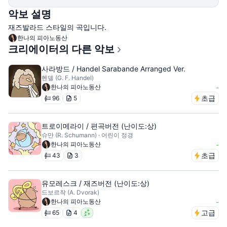
악보 설명
재즈발라드 스타일의 곡입니다.
한나의 피아노동산
크리에이터의 다른 악보
사라방드 / Handel Sarabande Arranged Ver.
헨델 (G. F. Handel)
한나의 피아노동산
-
초급
96
5
트로이메라이 / 편곡버전 (난이도:상)
슈만 (R. Schumann) · 어린이 정경
한나의 피아노동산
-
초급
43
3
유모레스크 / 재즈버전 (난이도:상)
드보르작 (A. Dvorak)
한나의 피아노동산
-
고급
65
4