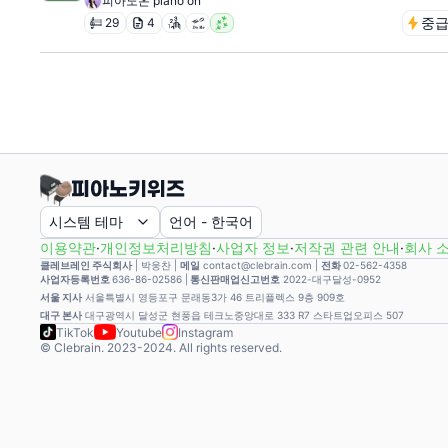
피아노온 piano on
중
29
4
시스템 테마
언어
-
한국어
이용약관
·
개인정보처리방침
·
사업자 정보
·
저작권 관련 안내
·
회사 
클레브레인 주식회사
|
박웅찬
|
메일
contact@clebrain.com |
전화
02-562-4358
사업자등록번호
636-86-02586 |
통신판매업신고번호
2022-대구달성-0952
서울 지사
서울특별시 영등포구 문래동3가 46 트리플렉스 9층 909호
대구 본사
대구광역시 달성군 현풍읍 테크노중앙대로 333 R7 스타트업오피스 507
TikTok
Youtube
Instagram
© Clebrain. 2023-2024. All rights reserved.