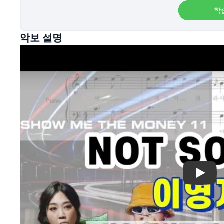
학
악보 설명
Play