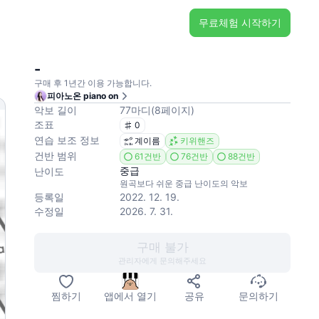
무료체험 시작하기
-
구매 후 1년간 이용 가능합니다.
피아노온 piano on
악보 길이
77
마디
(
8
페이지
)
조표
0
연습 보조 정보
계이름
키위핸즈
건반 범위
61건반
76건반
88건반
중급
난이도
원곡보다 쉬운 중급 난이도의 악보
등록일
2022. 12. 19.
수정일
2026. 7. 31.
구매 불가
관리자에게 문의해주세요
찜하기
앱에서 열기
공유
문의하기