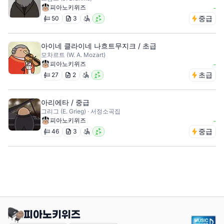
피아노키위즈
-
중급
50
3
아이네 클라이네 나흐트무지크 / 초급
모차르트 (W. A. Mozart)
피아노키위즈
-
초급
27
2
아리에타 / 중급
그리그 (E. Grieg) · 서정소곡집
피아노키위즈
-
중급
46
3