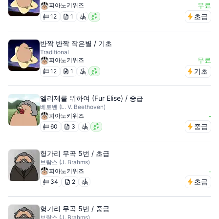
무료
피아노키위즈
초급
12
1
반짝 반짝 작은별 / 기초
Traditional
무료
피아노키위즈
기초
12
1
엘리제를 위하여 (Fur Elise) / 중급
베토벤 (L. V. Beethoven)
피아노키위즈
-
중급
60
3
헝가리 무곡 5번 / 초급
브람스 (J. Brahms)
피아노키위즈
-
초급
34
2
헝가리 무곡 5번 / 중급
브람스 (J. Brahms)