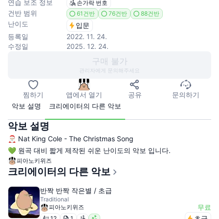
연습 보조 정보
손가락 번호
건반 범위
61건반
76건반
88건반
난이도
입문
등록일
2022. 11. 24.
수정일
2025. 12. 24.
구매 불가
관리자에게 문의해주세요
찜하기
앱에서 열기
공유
문의하기
악보 설명
크리에이터의 다른 악보
악보 설명
🎅🏻 Nat King Cole - The Christmas Song
💚 원곡 대비 짧게 제작된 쉬운 난이도의 악보 입니다.
피아노키위즈
크리에이터의 다른 악보
반짝 반짝 작은별 / 초급
Traditional
무료
피아노키위즈
초급
12
1