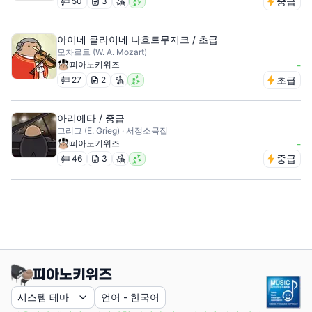
중급
50
3
아이네 클라이네 나흐트무지크 / 초급
모차르트 (W. A. Mozart)
피아노키위즈
-
초급
27
2
아리에타 / 중급
그리그 (E. Grieg) · 서정소곡집
피아노키위즈
-
중급
46
3
시스템 테마
언어
-
한국어