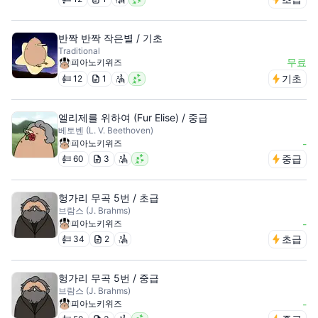
반짝 반짝 작은별 / 기초
Traditional
무료
피아노키위즈
기초
12
1
엘리제를 위하여 (Fur Elise) / 중급
베토벤 (L. V. Beethoven)
피아노키위즈
-
중급
60
3
헝가리 무곡 5번 / 초급
브람스 (J. Brahms)
피아노키위즈
-
초급
34
2
헝가리 무곡 5번 / 중급
브람스 (J. Brahms)
피아노키위즈
-