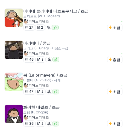
아이네 클라이네 나흐트무지크 / 초급
모차르트 (W. A. Mozart)
피아노키위즈
-
초급
27
2
아리에타 / 중급
그리그 (E. Grieg) · 서정소곡집
피아노키위즈
-
중급
46
3
봄 (La primavera) / 초급
비발디 (A. Vivaldi) · 사계
피아노키위즈
-
초급
47
2
화려한 대왈츠 / 초급
쇼팽 (F. Chopin)
피아노키위즈
-
초급
36
2