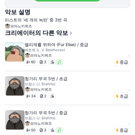
악보 설명
리스트의 '세 개의 녹턴' 중 3번 곡
피아노키위즈
크리에이터의 다른 악보
엘리제를 위하여 (Fur Elise) / 중급
베토벤 (L. V. Beethoven)
피아노키위즈
-
중급
60
3
헝가리 무곡 5번 / 초급
브람스 (J. Brahms)
피아노키위즈
-
초급
34
2
헝가리 무곡 5번 / 중급
브람스 (J. Brahms)
피아노키위즈
-
중급
50
3