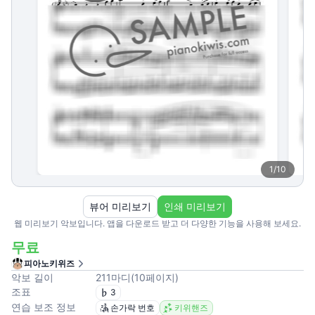
1
/
10
뷰어 미리보기
인쇄 미리보기
웹 미리보기 악보입니다. 앱을 다운로드 받고 더 다양한 기능을 사용해 보세요.
무료
피아노키위즈
악보 길이
211
마디
(
10
페이지
)
조표
3
연습 보조 정보
손가락 번호
키위핸즈