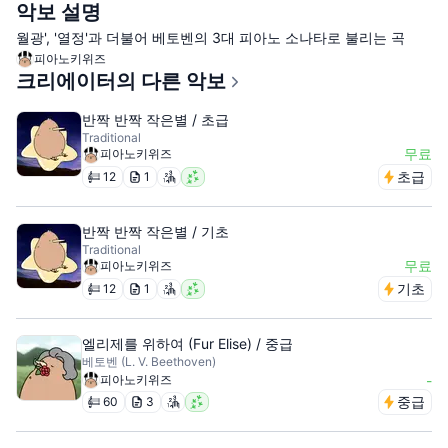
악보 설명
월광', '열정'과 더불어 베토벤의 3대 피아노 소나타로 불리는 곡
피아노키위즈
크리에이터의 다른 악보
반짝 반짝 작은별 / 초급
Traditional
무료
피아노키위즈
초급
12
1
반짝 반짝 작은별 / 기초
Traditional
무료
피아노키위즈
기초
12
1
엘리제를 위하여 (Fur Elise) / 중급
베토벤 (L. V. Beethoven)
피아노키위즈
-
중급
60
3