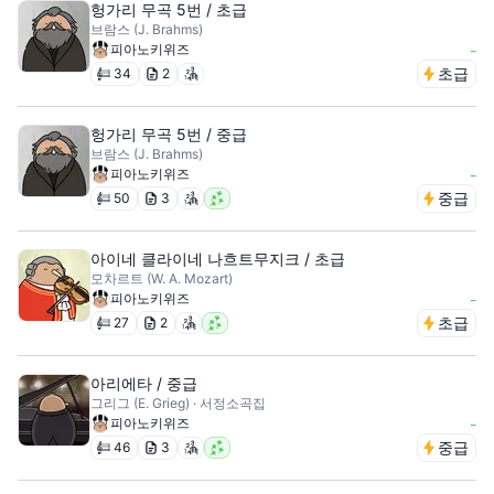
헝가리 무곡 5번 / 초급
브람스 (J. Brahms)
피아노키위즈
-
초급
34
2
헝가리 무곡 5번 / 중급
브람스 (J. Brahms)
피아노키위즈
-
중급
50
3
아이네 클라이네 나흐트무지크 / 초급
모차르트 (W. A. Mozart)
피아노키위즈
-
초급
27
2
아리에타 / 중급
그리그 (E. Grieg) · 서정소곡집
피아노키위즈
-
중급
46
3