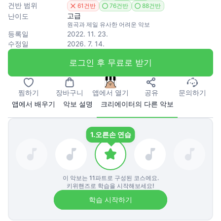
건반 범위
61건반
76건반
88건반
고급
난이도
원곡과 제일 유사한 어려운 악보
등록일
2022. 11. 23.
수정일
2026. 7. 14.
로그인 후 무료로 받기
찜하기
장바구니
앱에서 열기
공유
문의하기
앱에서 배우기
악보 설명
크리에이터의 다른 악보
1.
오른손 연습
이 악보는
11
파트로 구성된 코스에요.
키위핸즈로 학습을 시작해보세요!
학습 시작하기