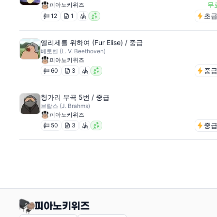
무
피아노키위즈
초
12
1
엘리제를 위하여 (Fur Elise) / 중급
베토벤 (L. V. Beethoven)
피아노키위즈
중
60
3
헝가리 무곡 5번 / 중급
브람스 (J. Brahms)
피아노키위즈
중
50
3