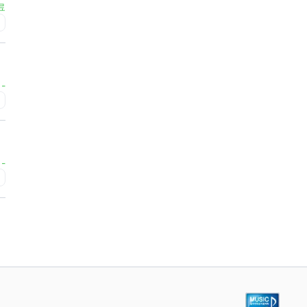
료
초
-
급
-
급