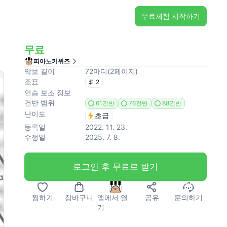
무료체험 시작하기
무료
피아노키위즈
악보 길이
72
마디
(
2
페이지
)
조표
2
연습 보조 정보
건반 범위
61건반
76건반
88건반
난이도
초급
등록일
2022. 11. 23.
수정일
2025. 7. 8.
로그인 후 무료로 받기
찜하기
장바구니
앱에서 열
공유
문의하기
기