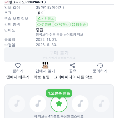
핑크피아노 PINKPIANO
악보 길이
38
마디
(
3
페이지
)
조표
0
연습 보조 정보
키위핸즈
건반 범위
61건반
76건반
88건반
중급
난이도
원곡보다 쉬운 중급 난이도의 악보
등록일
2022. 11. 21.
수정일
2026. 6. 30.
구매 불가
관리자에게 문의해주세요
찜하기
앱에서 열기
공유
문의하기
앱에서 배우기
악보 설명
크리에이터의 다른 악보
1.
오른손 연습
이 악보는
4
파트로 구성된 코스에요.